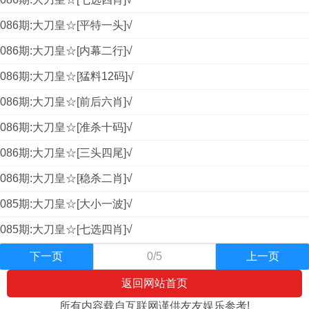
086期:大刀皇☆[平特一头]√
086期:大刀皇☆[内幕二行]√
086期:大刀皇☆[猛料12码]√
086期:大刀皇☆[前后六肖]√
086期:大刀皇☆[准杀十码]√
086期:大刀皇☆[三头四尾]√
086期:大刀皇☆[稳杀二肖]√
085期:大刀皇☆[大小一波]√
085期:大刀皇☆[七选四肖]√
下一页
0/5
上一页
返回网站首页
所有内容载自互联网谨供友友娱乐参考!