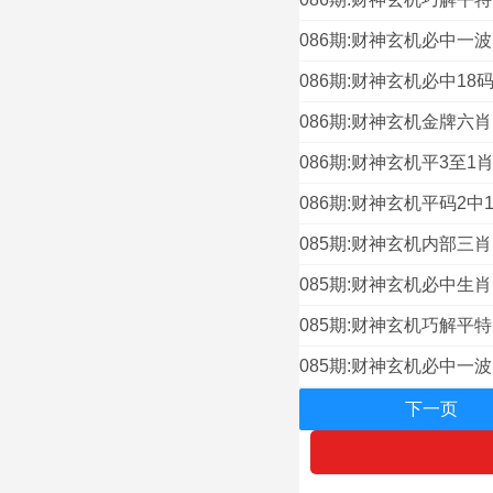
086期:财神玄机必中一波
086期:财神玄机必中18
086期:财神玄机金牌六肖
086期:财神玄机平3至1
086期:财神玄机平码2中
085期:财神玄机内部三肖
085期:财神玄机必中生肖
085期:财神玄机巧解平特
085期:财神玄机必中一波
下一页