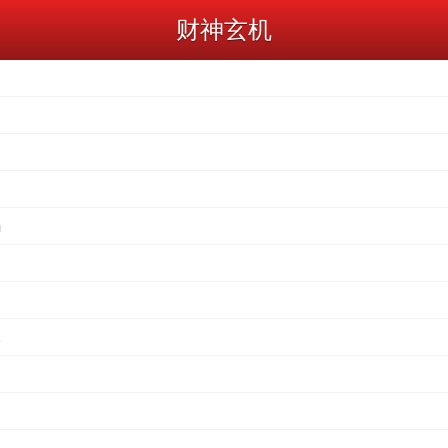
财神玄机
码
肖
1