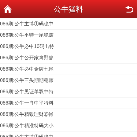
公牛猛料
086期:公牛主博①码稳中
086期:公牛平特一尾稳赚
086期:公牛必中10码出特
086期:公牛公开家禽野兽
086期:公牛必中金牌七尾
086期:公牛三头期期稳赚
086期:公牛见证单双中特
086期:公牛一肖中平特料
086期:公牛精致理财⑥肖
086期:公牛精准特码大小
085期:公牛主博①码稳中