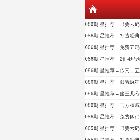
086期:星推荐→只要六
086期:星推荐→打造经
086期:星推荐→免费五玛
086期:星推荐→2俏4玛
086期:星推荐→传真二五
086期:星推荐→跟我疯
086期:星推荐→赌王几
086期:星推荐→官方权
086期:星推荐→免费四
085期:星推荐→只要六
085期:星推荐→打造经