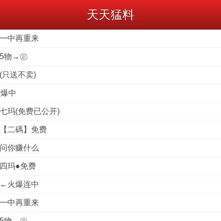
天天猛料
码━中再重来
典5物→㊣
(只送不卖)
劲爆中
七玛(免费已公开)
狂【二碼】免费
号问你赚什么
威四玛●免费
俏←火爆连中
码━中再重来
典5物→㊣