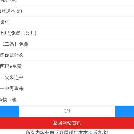
(只送不卖)
劲爆中
七玛(免费已公开)
狂【二碼】免费
号问你赚什么
威四玛●免费
俏←火爆连中
码━中再重来
典5物→㊣
0/4
返回网站首页
所有内容载自互联网谨供友友娱乐参考!