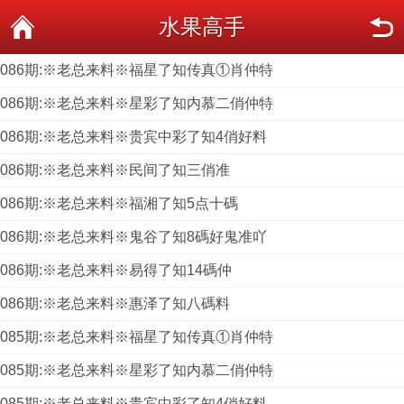
水果高手
086期:※老总来料※福星了知传真①肖仲特
086期:※老总来料※星彩了知内慕二俏仲特
086期:※老总来料※贵宾中彩了知4俏好料
086期:※老总来料※民间了知三俏准
086期:※老总来料※福湘了知5点十碼
086期:※老总来料※鬼谷了知8碼好鬼准吖
086期:※老总来料※易得了知14碼仲
086期:※老总来料※惠泽了知八碼料
085期:※老总来料※福星了知传真①肖仲特
085期:※老总来料※星彩了知内慕二俏仲特
085期:※老总来料※贵宾中彩了知4俏好料