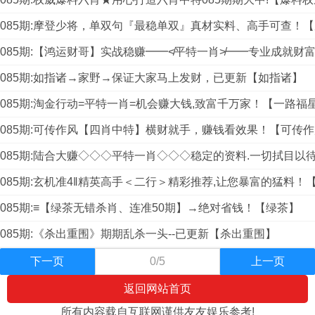
085期:摩登少将，单双句『最稳单双』真材实料、高手可查！
085期:【鸿运财哥】实战稳赚━━≮平特一肖≯━━专业成就财
085期:如指诸→家野→保证大家马上发财，已更新【如指诸】
085期:淘金行动=平特一肖=机会赚大钱,致富千万家！【一路福
085期:可传作风【四肖中特】横财就手，赚钱看效果！【可传
085期:陆合大赚◇◇◇平特一肖◇◇◇稳定的资料.一切拭目以
085期:玄机准4‖精英高手＜二行＞精彩推荐,让您暴富的猛料！
085期:≡【绿茶无错杀肖、连准50期】→绝对省钱！【绿茶】
085期:《杀出重围》期期乱杀一头--已更新【杀出重围】
下一页
0/5
上一页
返回网站首页
所有内容载自互联网谨供友友娱乐参考!