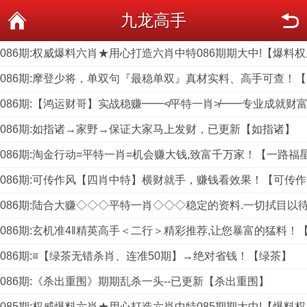
九龙高手
086期:权威爆料六肖★用心打造六肖中特086期期大中!【爆料
086期:摩登少将，单双句『最稳单双』真材实料、高手可查！
086期:【鸿运财哥】实战稳赚━━≮平特一肖≯━━专业成就财
086期:如指诸→家野→保证大家马上发财，已更新【如指诸】
086期:淘金行动=平特一肖=机会赚大钱,致富千万家！【一路福
086期:可传作风【四肖中特】横财就手，赚钱看效果！【可传
086期:陆合大赚◇◇◇平特一肖◇◇◇稳定的资料.一切拭目以
086期:玄机准4‖精英高手＜二行＞精彩推荐,让您暴富的猛料！
086期:≡【绿茶无错杀肖、连准50期】→绝对省钱！【绿茶】
086期:《杀出重围》期期乱杀一头--已更新【杀出重围】
085期:权威爆料六肖★用心打造六肖中特085期期大中!【爆料