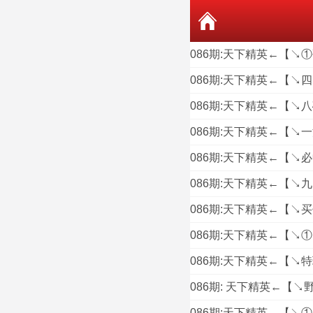
086期:天下精英←【↘
086期:天下精英←【↘
086期:天下精英←【↘
086期:天下精英←【↘
086期:天下精英←【↘
086期:天下精英←【↘
086期:天下精英←【↘
086期:天下精英←【↘
086期:天下精英←【↘
086期: 天下精英←【
086期:天下精英←【↘