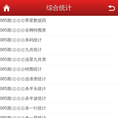
综合统计
085期:㊣㊣㊣带星数据四
085期:㊣㊣㊣全网特围类
085期:㊣㊣㊣杀码统计
085期:㊣㊣㊣九肖统计
085期:㊣㊣㊣连星九肖类
085期:㊣㊣㊣特围统计
085期:㊣㊣㊣连准类统计
085期:㊣㊣㊣杀半头统计
085期:㊣㊣㊣杀半波统计
085期:㊣㊣㊣杀一行统计
085期:㊣㊣㊣杀一尾统计