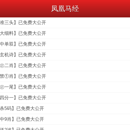
凤凰马经
级准三头】已免费大公开
号大细料】已免费大公开
期中单双】已免费大公开
号玄机诗】已免费大公开
杀㊣二肖】已免费大公开
宫禁①肖】已免费大公开
杀㊣一尾】已免费大公开
杀四分一】已免费大公开
选杀5码】已免费大公开
期中9肖】已免费大公开
期送2波】已免费大公开