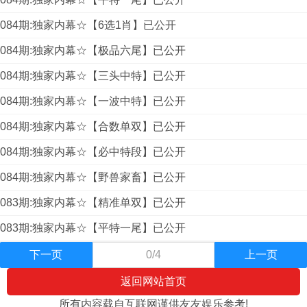
084期:独家内幕☆【6选1肖】已公开
084期:独家内幕☆【极品六尾】已公开
084期:独家内幕☆【三头中特】已公开
084期:独家内幕☆【一波中特】已公开
084期:独家内幕☆【合数单双】已公开
084期:独家内幕☆【必中特段】已公开
084期:独家内幕☆【野兽家畜】已公开
083期:独家内幕☆【精准单双】已公开
083期:独家内幕☆【平特一尾】已公开
下一页
0/4
上一页
返回网站首页
所有内容载自互联网谨供友友娱乐参考!