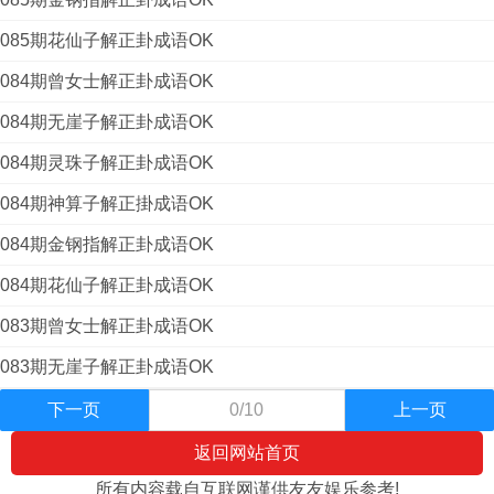
085期花仙子解正卦成语OK
084期曾女士解正卦成语OK
084期无崖子解正卦成语OK
084期灵珠子解正卦成语OK
084期神算子解正掛成语OK
084期金钢指解正卦成语OK
084期花仙子解正卦成语OK
083期曾女士解正卦成语OK
083期无崖子解正卦成语OK
下一页
0/10
上一页
返回网站首页
所有内容载自互联网谨供友友娱乐参考!