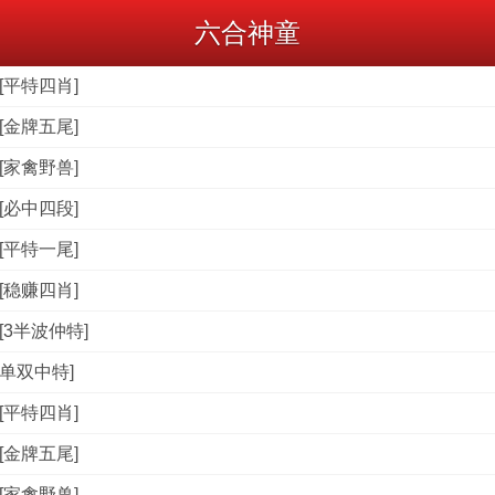
六合神童
[平特四肖]
[金牌五尾]
[家禽野兽]
[必中四段]
[平特一尾]
[稳赚四肖]
[3半波仲特]
单双中特]
[平特四肖]
[金牌五尾]
[家禽野兽]