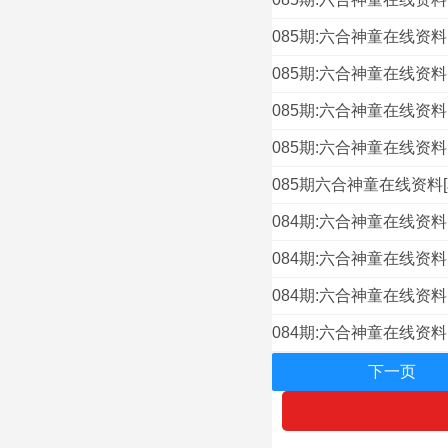
085期:六合神童在线资料
085期:六合神童在线资料
085期:六合神童在线资料
085期:六合神童在线资料
085期六合神童在线资料[
084期:六合神童在线资料
084期:六合神童在线资料
084期:六合神童在线资料
084期:六合神童在线资料
下一页