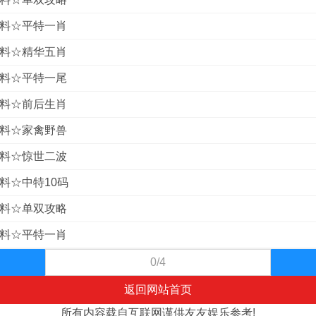
资料☆平特一肖
资料☆精华五肖
资料☆平特一尾
资料☆前后生肖
资料☆家禽野兽
资料☆惊世二波
资料☆中特10码
资料☆单双攻略
资料☆平特一肖
0/4
返回网站首页
所有内容载自互联网谨供友友娱乐参考!