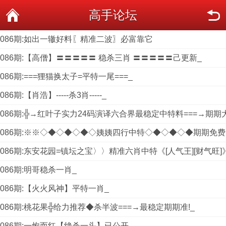
高手论坛
086期:如出一辙好料〖精准二波〗必富靠它
086期:【高僧】〓〓〓〓〓 稳杀三肖 〓〓〓〓〓己更新_
086期:===狸猫换太子=平特一尾===_
086期:【肖浩】-----杀3肖-----_
086期:╬→红叶子实力24码演译六合界最稳定中特料===→期期
086期:※※◇◆◇◆◇◆◇姨姨四行中特◇◆◇◆◇◆期期免费
086期:东安花园=镇坛之宝〉〉精准六肖中特《[人气王][财气旺]
086期:明哥稳杀一肖_
086期:【火火风神】平特一肖_
086期:桃花果╬给力推荐◆杀半波===→最稳定期期准!_
086期:一炮而红【绝杀一头】已公开_