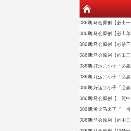
086期:马会原创【必出
086期:马会原创【必出
086期:马会原创【必杀
086期:马会原创【必出
086期:好运㊣小子『必
086期:好运㊣小子『必
086期:好运㊣小子『必
086期:马会原创【二尾
086期:黄金马来了『一
086期:马会原创【必中
086期:马会原创【绝禁