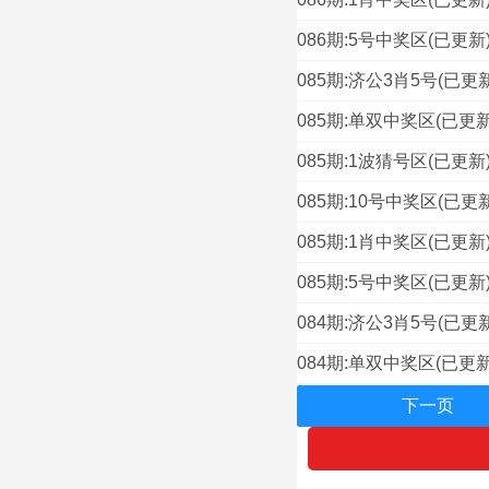
086期:5号中奖区(已更新
085期:济公3肖5号(已更新
085期:单双中奖区(已更新
085期:1波猜号区(已更新
085期:10号中奖区(已更新
085期:1肖中奖区(已更新
085期:5号中奖区(已更新
084期:济公3肖5号(已更新
084期:单双中奖区(已更新
下一页