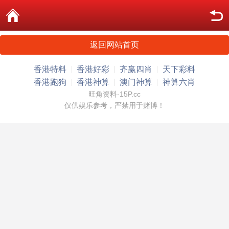
返回网站首页
香港特料
香港好彩
齐赢四肖
天下彩料
香港跑狗
香港神算
澳门神算
神算六肖
旺角资料-15P.cc
仅供娱乐参考，严禁用于赌博！