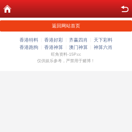
返回网站首页
香港特料
香港好彩
齐赢四肖
天下彩料
香港跑狗
香港神算
澳门神算
神算六肖
旺角资料-15P.cc
仅供娱乐参考，严禁用于赌博！