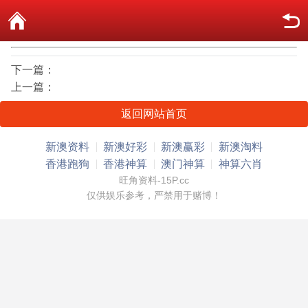
下一篇：
上一篇：
返回网站首页
新澳资料
新澳好彩
新澳赢彩
新澳淘料
香港跑狗
香港神算
澳门神算
神算六肖
旺角资料-15P.cc
仅供娱乐参考，严禁用于赌博！