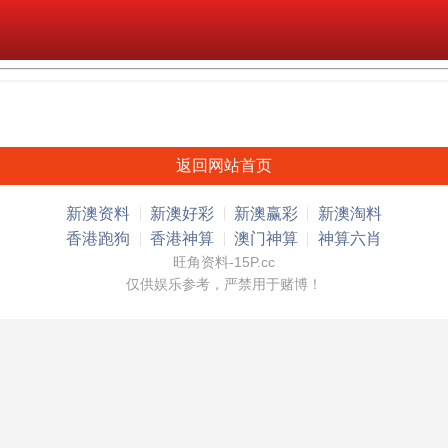
返回网站首页
新澳资料
新澳好彩
新澳赢彩
新澳淘料
香港跑狗
香港神算
澳门神算
神算六肖
旺角资料-15P.cc
仅供娱乐参考，严禁用于赌博！