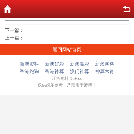
下一篇：
上一篇：
返回网站首页
新澳资料
新澳好彩
新澳赢彩
新澳淘料
香港跑狗
香港神算
澳门神算
神算六肖
旺角资料-15P.cc
仅供娱乐参考，严禁用于赌博！