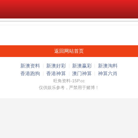
返回网站首页
新澳资料
新澳好彩
新澳赢彩
新澳淘料
香港跑狗
香港神算
澳门神算
神算六肖
旺角资料-15P.cc
仅供娱乐参考，严禁用于赌博！