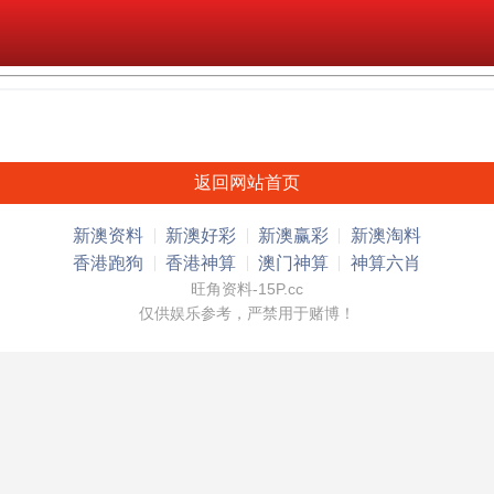
返回网站首页
新澳资料
新澳好彩
新澳赢彩
新澳淘料
香港跑狗
香港神算
澳门神算
神算六肖
旺角资料-15P.cc
仅供娱乐参考，严禁用于赌博！