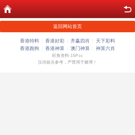
返回网站首页
香港特料
香港好彩
齐赢四肖
天下彩料
香港跑狗
香港神算
澳门神算
神算六肖
旺角资料-15P.cc
仅供娱乐参考，严禁用于赌博！