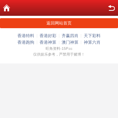
返回网站首页
香港特料
香港好彩
齐赢四肖
天下彩料
香港跑狗
香港神算
澳门神算
神算六肖
旺角资料-15P.cc
仅供娱乐参考，严禁用于赌博！